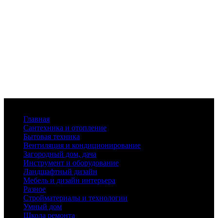
Меню
Главная
Сантехника и отопление
Бытовая техника
Вентиляция и кондиционирование
Загородный дом, дача
Инструмент и оборудование
Ландшафтный дизайн
Мебель и дизайн интерьера
Разное
Стройматериалы и технологии
Умный дом
Школа ремонта