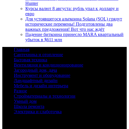
Hunter
Курсы валют 8 августа: рубль упал к доллару и
евро
Для устоявшегося альткоина Solana (SOL) грядут
исторические перемены! Подготовлены два
важных предложения! Вот что нас ждёт
Падение биткоина принесло MARA квартальный
убыток в $611 млн
Главная
Сантехника и отопление
Бытовая техника
Вентиляция и кондиционирование
Загородный дом, дача
Инструмент и оборудование
Ландшафтный дизайн
Мебель и дизайн интерьера
Разное
Стройматериалы и технологии
Умный дом
Школа ремонта
Электрика и слаботочка
© 2026