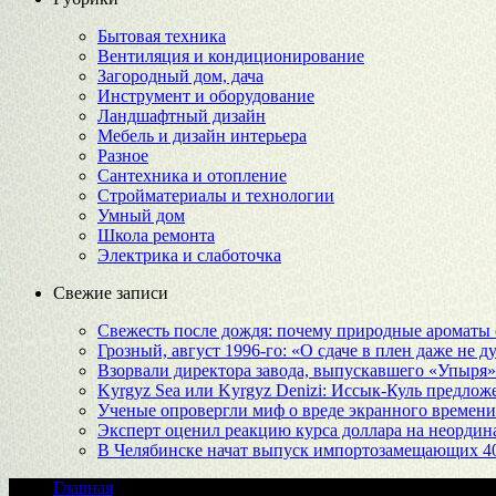
Бытовая техника
Вентиляция и кондиционирование
Загородный дом, дача
Инструмент и оборудование
Ландшафтный дизайн
Мебель и дизайн интерьера
Разное
Сантехника и отопление
Стройматериалы и технологии
Умный дом
Школа ремонта
Электрика и слаботочка
Свежие записи
Свежесть после дождя: почему природные ароматы 
Грозный, август 1996-го: «О сдаче в плен даже не 
Взорвали директора завода, выпускавшего «Упыр
Kyrgyz Sea или Kyrgyz Denizi: Иссык-Куль предложе
Ученые опровергли миф о вреде экранного времени
Эксперт оценил реакцию курса доллара на неорди
В Челябинске начат выпуск импортозамещающих 4
Главная