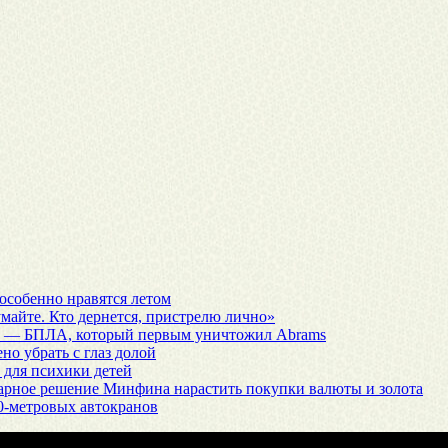
особенно нравятся летом
думайте. Кто дернется, пристрелю лично»
я» — БПЛА, который первым уничтожил Abrams
но убрать с глаз долой
 для психики детей
нарное решение Минфина нарастить покупки валюты и золота
0-метровых автокранов