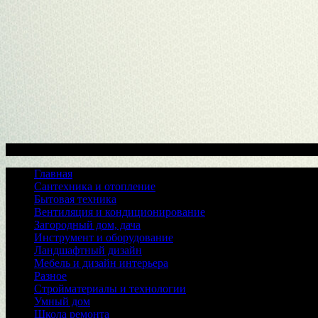
Меню
Главная
Сантехника и отопление
Бытовая техника
Вентиляция и кондиционирование
Загородный дом, дача
Инструмент и оборудование
Ландшафтный дизайн
Мебель и дизайн интерьера
Разное
Стройматериалы и технологии
Умный дом
Школа ремонта