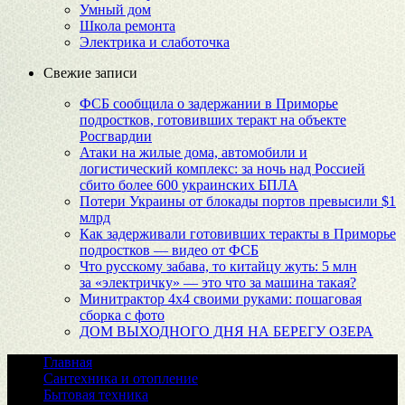
Умный дом
Школа ремонта
Электрика и слаботочка
Свежие записи
ФСБ сообщила о задержании в Приморье
подростков, готовивших теракт на объекте
Росгвардии
Атаки на жилые дома, автомобили и
логистический комплекс: за ночь над Россией
сбито более 600 украинских БПЛА
Потери Украины от блокады портов превысили $1
млрд
Как задерживали готовивших теракты в Приморье
подростков — видео от ФСБ
Что русскому забава, то китайцу жуть: 5 млн
за «электричку» — это что за машина такая?
Минитрактор 4х4 своими руками: пошаговая
сборка с фото
ДОМ ВЫХОДНОГО ДНЯ НА БЕРЕГУ ОЗЕРА
Главная
Сантехника и отопление
Бытовая техника