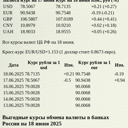
Валюта
Курс на 17 июня
Курс на 18 июня
Изм., руб (%)
USD
78.5067
78.7135
+0.21 (+0.27)
EUR
90.9438
90.7548
-0.19 (-0.21)
GBP
106.5807
107.0189
+0.44 (+0.41)
CNY
10.8979
10.9210
+0.02 (+0.18)
UAH
18.9033
18.9555
+0.05 (+0.26)
Все курсы валют ЦБ РФ на 18 июня.
Кросс-курс EUR/USD=1.153 (1 доллар стоит 0.8673 евро).
Курс рубля за 1
Курс рубля за 1
Дата
Изм.
Изм.
usd
eur
18.06.2025
78.7135
+0.21
90.7548
-0.19
17.06.2025
78.5067
-0.5
90.9438
+0.94
16.06.2025
79.0028
90.0068
15.06.2025
79.0028
90.0068
14.06.2025
79.0028
90.0068
13.06.2025
79.0028
90.0068
Выгодные курсы обмена валюты в банках
России на 18 июня 2025