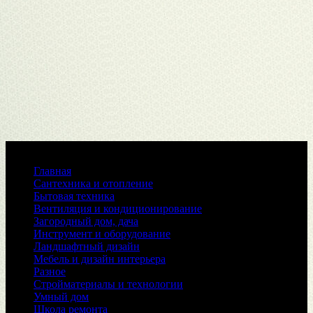
Меню
Главная
Сантехника и отопление
Бытовая техника
Вентиляция и кондиционирование
Загородный дом, дача
Инструмент и оборудование
Ландшафтный дизайн
Мебель и дизайн интерьера
Разное
Стройматериалы и технологии
Умный дом
Школа ремонта