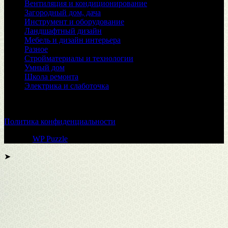
Вентиляция и кондиционирование
Загородный дом, дача
Инструмент и оборудование
Ландшафтный дизайн
Мебель и дизайн интерьера
Разное
Стройматериалы и технологии
Умный дом
Школа ремонта
Электрика и слаботочка
© 2026
Политика конфиденциальности
Тема от
WP Puzzle
➤