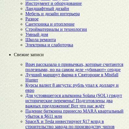
Инструмент и оборудование
Ландшафтный дизайн
Мебель и дизайн интерьера
Разное
Сантехника и отопление
Стройматериалы и технологии
Умный дом
Школа ремонта
Электрика и слаботочка
Свежие записи
Врач рассказала о привычках, которые считаются
полезными, но на самом деле «убивают» сердце
Лучший маршрут фарма в Святороще в Mistfall
Hunter
Курсы валют 8 августа: рубль упал к доллару и
евро
Для устоявшегося альткоина Solana (SOL) грядут
исторические перемены! Подготовлены два
важных предложения! Вот что нас ждёт
Падение биткоина принесло MARA квартальный
убыток в $611 млн
SpaceX и Tesla инвестируют $17 млрд в
строительство завода по производству чипов