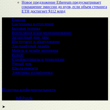
Новое предложение Ethereum предусматривает
сокращение эмиссии до нуля, если объем стекинга
ETH достигнет $112 млрд
Главная
Сантехника и отопление
Бытовая техника
Вентиляция и кондиционирование
Загородный дом, дача
Инструмент и оборудование
Ландшафтный дизайн
Мебель и дизайн интерьера
Разное
Стройматериалы и технологии
Умный дом
Школа ремонта
Электрика и слаботочка
© 2026
Политика конфиденциальности
Тема от
WP Puzzle
➤