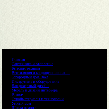
Меню
Главная
Сантехника и отопление
Бытовая техника
Вентиляция и кондиционирование
Загородный дом, дача
Инструмент и оборудование
Ландшафтный дизайн
Мебель и дизайн интерьера
Разное
Стройматериалы и технологии
Умный дом
Школа ремонта