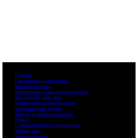
Меню
Главная
Сантехника и отопление
Бытовая техника
Вентиляция и кондиционирование
Загородный дом, дача
Инструмент и оборудование
Ландшафтный дизайн
Мебель и дизайн интерьера
Разное
Стройматериалы и технологии
Умный дом
Школа ремонта