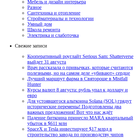
Мебель и дизайн интерьера
Разное
Сантехника и отопление
Стройматериалы и технологии
Умный дом
Школа ремонта
Электрика и слаботочка
Свежие записи
Кооперативный роуглайт Serious Sam: Shatterverse
выйдет 31 августа
Врач рассказала о привычках, которые считаются
полезными, но на самом деле «убивают» сердце
Лучший маршрут фарма в Святороще в Mistfall
Hunter
Курсы валют 8 августа: рубль упал к доллару и
евро
Для устоявшегося альткоина Solana (SOL) грядут
исторические перемены! Подготовлены два
важных предложения! Вот что нас ждёт
Падение биткоина принесло MARA квартальный
убыток в $611 млн
SpaceX и Tesla инвестируют $17 млрд в
строительство завода по производству чипов