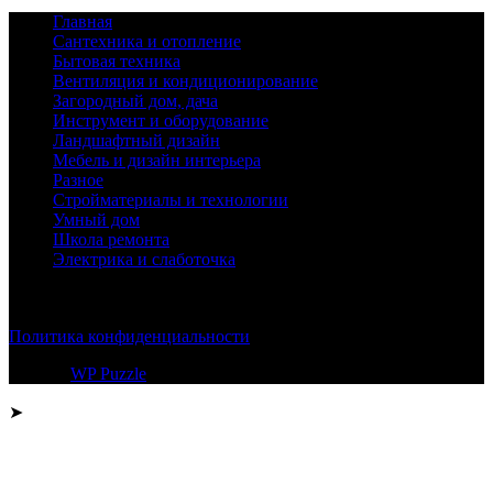
Главная
Сантехника и отопление
Бытовая техника
Вентиляция и кондиционирование
Загородный дом, дача
Инструмент и оборудование
Ландшафтный дизайн
Мебель и дизайн интерьера
Разное
Стройматериалы и технологии
Умный дом
Школа ремонта
Электрика и слаботочка
© 2026
Политика конфиденциальности
Тема от
WP Puzzle
➤