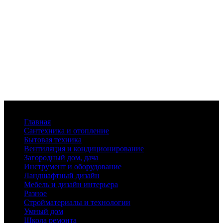
Меню
Главная
Сантехника и отопление
Бытовая техника
Вентиляция и кондиционирование
Загородный дом, дача
Инструмент и оборудование
Ландшафтный дизайн
Мебель и дизайн интерьера
Разное
Стройматериалы и технологии
Умный дом
Школа ремонта