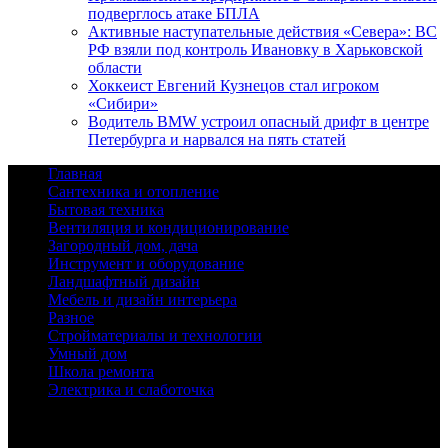
подверглось атаке БПЛА
Активные наступательные действия «Севера»: ВС
РФ взяли под контроль Ивановку в Харьковской
области
Хоккеист Евгений Кузнецов стал игроком
«Сибири»
Водитель BMW устроил опасный дрифт в центре
Петербурга и нарвался на пять статей
Главная
Сантехника и отопление
Бытовая техника
Вентиляция и кондиционирование
Загородный дом, дача
Инструмент и оборудование
Ландшафтный дизайн
Мебель и дизайн интерьера
Разное
Стройматериалы и технологии
Умный дом
Школа ремонта
Электрика и слаботочка
© 2026