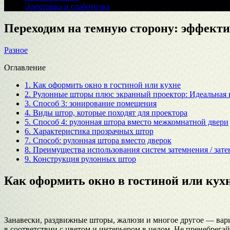
Электрика и слаботочка
Переходим на темную сторону: эффект
Разное
Оглавление
1.
Как оформить окно в гостиной или кухне
2.
Рулонные шторы плюс экранный проектор: Идеальная к
3.
Способ 3: зонирование помещения
4.
Виды штор, которые походят для проектора
5.
Способ 4: рулонная штора вместо межкомнатной двери
6.
Характеристика прозрачных штор
7.
Способ: рулонная штора вместо дверок
8.
Преимущества использования систем затемнения / зате
9.
Конструкция рулонных штор
Как оформить окно в гостиной или кух
Занавески, раздвижные шторы, жалюзи и многое другое — вари
в соответствии с цветом и интерьером в целом. Не пренебрегай