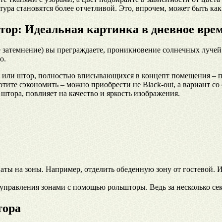
уктура становятся более отчетливой. Это, впрочем, может быть ка
ор: Идеальная картинка в дневное врем
е затемнение) вы преграждаете, проникновение солнечных лучей
о.
 или штор, полностью вписывающихся в концепт помещения – по
тите сэкономить – можно приобрести не Black-out, а вариант со
ь штора, повлияет на качество и яркость изображения.
ы на зоны. Например, отделить обеденную зону от гостевой. Ил
 управления зонами с помощью рольшторы. Ведь за несколько се
тора