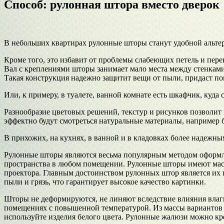
Способ: рулонная штора вместо дверок
В небольших квартирах рулонные шторы станут удобной альте
Кроме того, это избавит от проблемы слабеющих петель и пер
Вал с креплениями шторы занимает мало места между стенками
Такая конструкция надежно защитит вещи от пыли, придаст п
Или, к примеру, в туалете, ванной комнате есть шкафчик, ку
Разнообразие цветовых решений, текстур и рисунков позволит
эффектно будут смотреться натуральные материалы, например
В прихожих, на кухнях, в ванной и в кладовках более надежны
Рулонные шторы являются весьма популярным методом оформле
пространства в любом помещении. Рулонные шторы имеют массу
проектора. Главным достоинством рулонных штор является их п
пыли и грязь, что гарантирует высокое качество картинки.
Шторы не деформируются, не линяют вследствие влияния влаги
помещениях с повышенной температурой. Из массы вариантов цв
используйте изделия белого цвета. Рулонные жалюзи можно кре