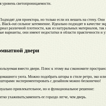
я уровень светопроницаемости.
Подходят для проектора, но только если их вешать на стену. Он
4. Black-out сильное затемнение. Идеально подходят в качестве 
риал различной плотности, как из натуральных материалов, так 
ые варианты, они имеют недостатки в области практичности и у
омнатной двери
ользуемая вместо двери. Плюс к этому вы сэкономите пространс
домашнего уюта. Можно подобрать шторы в стиле ретро, эко ил
и шторами экспериментировать с дизайном можно бесконечно!
изуально привлекательное, но и функциональное решение:
ко ухаживать;заменить ее гораздо легче, чем дверь.