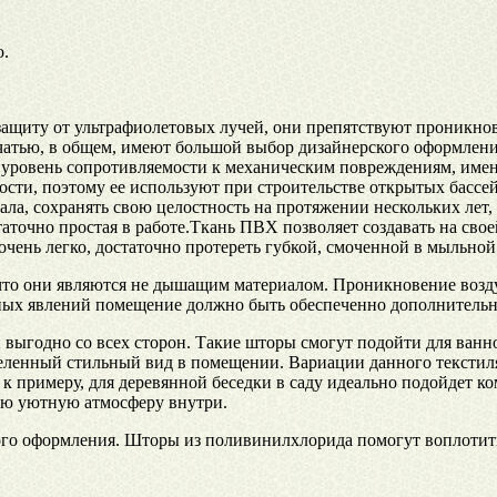
о.
ащиту от ультрафиолетовых лучей, они препятствуют проникнов
чатью, в общем, имеют большой выбор дизайнерского оформлени
 уровень сопротивляемости к механическим повреждениям, имен
ости, поэтому ее используют при строительстве открытых бассе
а, сохранять свою целостность на протяжении нескольких лет,
статочно простая в работе.Ткань ПВХ позволяет создавать на сво
ень легко, достаточно протереть губкой, смоченной в мыльной во
что они являются не дышащим материалом. Проникновение возду
бных явлений помещение должно быть обеспеченно дополнитель
 выгодно со всех сторон. Такие шторы смогут подойти для ванно
деленный стильный вид в помещении. Вариации данного текстиля
 к примеру, для деревянной беседки в саду идеально подойдет 
бую уютную атмосферу внутри.
ого оформления. Шторы из поливинилхлорида помогут воплотит