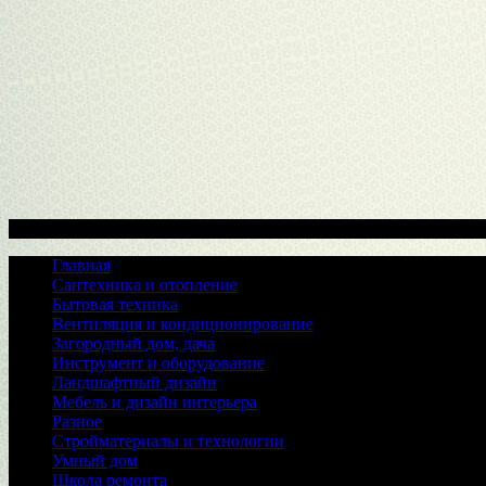
Меню
Главная
Сантехника и отопление
Бытовая техника
Вентиляция и кондиционирование
Загородный дом, дача
Инструмент и оборудование
Ландшафтный дизайн
Мебель и дизайн интерьера
Разное
Стройматериалы и технологии
Умный дом
Школа ремонта