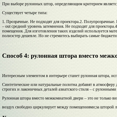
При выборе рулонных штор, определяющим критерием являетс
Существует четыре типа:
1. Прозрачные. Не подходят для проектора.2. Полупрозрачные. 
– out средний уровень затемнения. Не подходят для проектора.
помещения. Для изготовления таких изделий используется мате
полиэстер дешевле. Но не стремитесь выбирать самые бюджетн
Способ 4: рулонная штора вместо межк
Интересным элементом в интерьере станет рулонная штора, исп
Синтетические или натуральные полотна добавят в атмосферу 
строгих и лаконичных деталей азиатского стиля – с рулонным
Рулонная штора вместо межкомнатной двери – это не только в
воздух свободно циркулирует между помещениями;за шторой лег