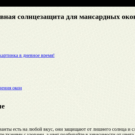
ивная солнцезащита для мансардных око
артинка в дневное время!
нения окон
не
анты есть на любой вкус, они защищают от лишнего солнца и сл
те тканями с узорами, а цвет подбирайте в зависимости от цвета