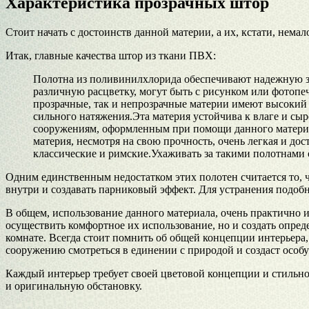
Характеристика прозрачных штор
Стоит начать с достоинств данной материи, а их, кстати, немал
Итак, главные качества штор из ткани ПВХ:
Полотна из поливинилхлорида обеспечивают надежную з
различную расцветку, могут быть с рисунком или фотопе
прозрачные, так и непрозрачные материи имеют высокий
сильного натяжения.Эта материя устойчива к влаге и сыр
сооружениям, оформленным при помощи данного материал
материя, несмотря на свою прочность, очень легкая и до
классические и римские.Ухаживать за такими полотнами оч
Одним единственным недостатком этих полотен считается то, 
внутри и создавать парниковый эффект. Для устранения подо
В общем, использование данного материала, очень практично и
осуществить комфортное их использование, но и создать опре
комнате. Всегда стоит помнить об общей концепции интерьера,
сооружению смотреться в единении с природой и создаст осо
Каждый интерьер требует своей цветовой концепции и стильн
и оригинальную обстановку.