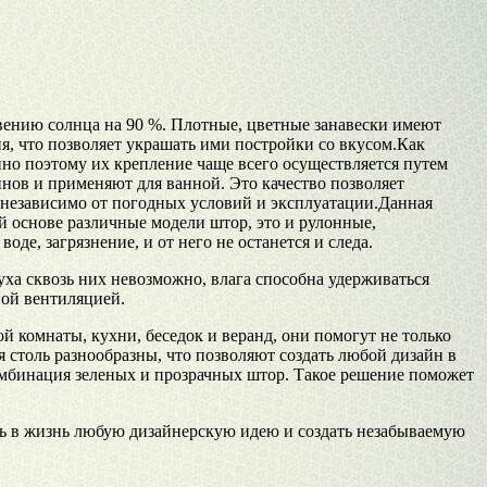
ению солнца на 90 %. Плотные, цветные занавески имеют
я, что позволяет украшать ими постройки со вкусом.Как
но поэтому их крепление чаще всего осуществляется путем
йнов и применяют для ванной. Это качество позволяет
 независимо от погодных условий и эксплуатации.Данная
ей основе различные модели штор, это и рулонные,
де, загрязнение, и от него не останется и следа.
ха сквозь них невозможно, влага способна удерживаться
ной вентиляцией.
й комнаты, кухни, беседок и веранд, они помогут не только
 столь разнообразны, что позволяют создать любой дизайн в
комбинация зеленых и прозрачных штор. Такое решение поможет
ь в жизнь любую дизайнерскую идею и создать незабываемую