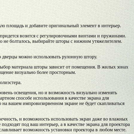
ю площадь и добавите оригинальный элемент в интерьер.
е придется возится с регулировочными винтами и пружинами.
о не болталось, выбирайте шторы с нижним утяжелителем.
то дверцы можно использовать рулонную штору.
Выбор материала шторы зависит от помещения. В жилых зонах
ещение визуально более просторным.
олиэстера.
овень освещения, но и возможность визуально изменять
ртном способе использования в качестве экрана для
го на вашем импровизирвенном экране не будет скапливаться
ечность, и возможность использовать экран даже во влажных
одходят под ваш интерьер, а в качестве экрана для проектора
уславливает возможность установки проектора в любом месте.