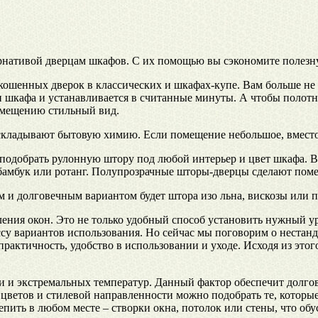
рнативой дверцам шкафов. С их помощью вы сэкономите полезну
екошенных дверок в классических и шкафах-купе. Вам больше н
 шкафа и устанавливается в считанные минуты. А чтобы полотн
омещению стильный вид.
да складывают бытовую химию. Если помещение небольшое, вмес
 подобрать рулонную штору под любой интерьер и цвет шкафа. 
 бамбук или ротанг. Полупрозрачные шторы-дверцы сделают пом
м и долговечным вариантом будет штора изо льна, вискозы или п
ния окон. Это не только удобный способ установить нужный ур
 вариантов использования. Но сейчас мы поговорим о нестанда
рактичность, удобство в использовании и уходе. Исходя из это
 и экстремальных температур. Данный фактор обеспечит долгов
етов и стилевой направленности можно подобрать те, которые п
пить в любом месте – створки окна, потолок или стены, что об