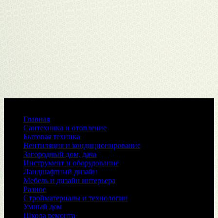
Меню
Главная
Сантехника и отопление
Бытовая техника
Вентиляция и кондиционирование
Загородный дом, дача
Инструмент и оборудование
Ландшафтный дизайн
Мебель и дизайн интерьера
Разное
Стройматериалы и технологии
Умный дом
Школа ремонта