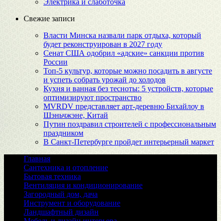
Электрика и слаботочка
Свежие записи
Власти Минска назвали парк отдыха, который
будет реконструирован в 2027 году
Сенат США одобрил «адские» санкции против
России
Топ-5 культур, которые можно посадить в августе
и успеть собрать урожай до холодов
Кухня и ванная без тесноты: 5 устройств, которые
оптимизируют пространство
MVRDV представляет арт-деревню Бихайлоу в
Шэньчжэне, Китай
Путин поздравил строителей с профессиональным
праздником
В Санкт-Петербурге пройдет интерьерный маркет
Главная
Сантехника и отопление
Бытовая техника
Вентиляция и кондиционирование
Загородный дом, дача
Инструмент и оборудование
Ландшафтный дизайн
Мебель и дизайн интерьера