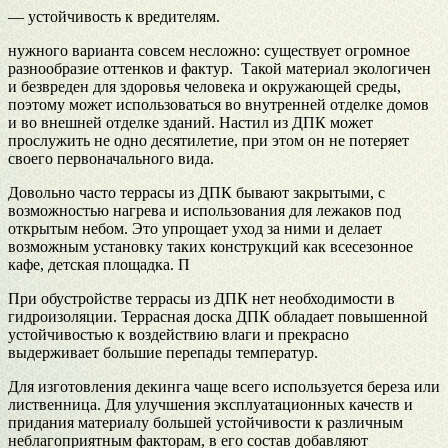
— устойчивость к вредителям.
нужного варианта совсем несложно: существует огромное
разнообразие оттенков и фактур. Такой материал экологичен
и безвреден для здоровья человека и окружающей среды,
поэтому может использоваться во внутренней отделке домов
и во внешней отделке зданий. Настил из ДПК может
прослужить не одно десятилетие, при этом он не потеряет
своего первоначального вида.
Довольно часто террасы из ДПК бывают закрытыми, с
возможностью нагрева и использования для лежаков под
открытым небом. Это упрощает уход за ними и делает
возможным установку таких конструкций как всесезонное
кафе, детская площадка. П
При обустройстве террасы из ДПК нет необходимости в
гидроизоляции. Террасная доска ДПК обладает повышенной
устойчивостью к воздействию влаги и прекрасно
выдерживает большие перепады температур.
Для изготовления декинга чаще всего используется береза или
лиственница. Для улучшения эксплуатационных качеств и
придания материалу большей устойчивости к различным
неблагоприятным факторам, в его состав добавляют