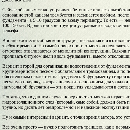
Сейчас обычным стало устраивать бетонные или асфальтобетонн
основание этой канавы трамбуется и засыпается щебнем, посл
фундамента» в 5-10 градусов по всему периметру. То есть — н
100-150 мм. Вдоль этой конструкции устраивается водосточный
рельефа.
Вполне жизнеспособная конструкция, несложная в изготовлении
требуют ремонта. На самой поверхности отмостков появляются 
отмостков отваливаются от монолитной конструкции. Выходит,
проливать битумом щели вдоль фундамента, вместо отколовших
Вариант второй для организации водоотведения от фундамента:
крупнозернистым песком с обязательным трамбованием, а по п
обязательным нахлёстом на фундамент. К фундаменту гидроиз
песчаную подушку, которая послужит основанием для укладки 
натуральной брусчатки — эти покрытия укладываются в соотве
Понятно, что в данном случае поверхность отмостков играет и
гидроизоляционного слоя (который, само собой, должен быть п
трудно, но десять лет безпроблемной и надёжной эксплуатации
Ну и самый интересный вариант, с точки зрения автора, это у
Всё очень просто — нужно подготовить траншею, как в первых 