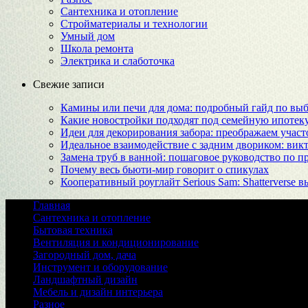
Сантехника и отопление
Стройматериалы и технологии
Умный дом
Школа ремонта
Электрика и слаботочка
Свежие записи
Камины или печи для дома: подробный гайд по выб
Какие новостройки подходят под семейную ипотек
Идеи для декорирования забора: преображаем учас
Идеальное взаимодействие с задним двориком: вик
Замена труб в ванной: пошаговое руководство по п
Почему весь бьюти-мир говорит о спикулах
Кооперативный роуглайт Serious Sam: Shatterverse в
Главная
Сантехника и отопление
Бытовая техника
Вентиляция и кондиционирование
Загородный дом, дача
Инструмент и оборудование
Ландшафтный дизайн
Мебель и дизайн интерьера
Разное