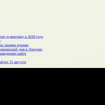
ору и монтажу в 2026 году
у
ток своими руками
торианский дом в Лондоне
роведению работ
ыйдет 31 августа