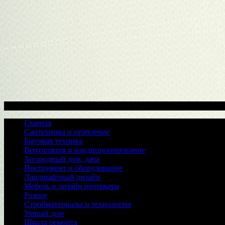
Меню
Главная
Сантехника и отопление
Бытовая техника
Вентиляция и кондиционирование
Загородный дом, дача
Инструмент и оборудование
Ландшафтный дизайн
Мебель и дизайн интерьера
Разное
Стройматериалы и технологии
Умный дом
Школа ремонта