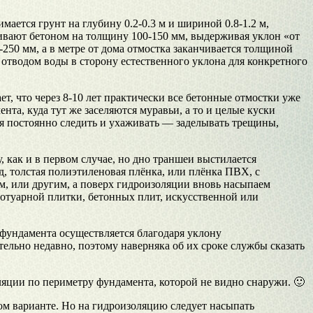
ается грунт на глубину 0.2-0.3 м и шириной 0.8-1.2 м,
ливают бетоном на толщину 100-150 мм, выдерживая уклон «от
250 мм, а в метре от дома отмостка заканчивается толщиной
 отводом воды в сторону естественного уклона для конкретного
т, что через 8-10 лет практически все бетонные отмостки уже
та, куда тут же заселяются муравьи, а то и целые куски
ся постоянно следить и ухаживать — заделывать трещины,
 как и в первом случае, но дно траншеи выстилается
, толстая полиэтиленовая плёнка, или плёнка ПВХ, с
, или другим, а поверх гидроизоляции вновь насыпаем
отуарной плитки, бетонных плит, искусственной или
 фундамента осуществляется благодаря уклону
ельно недавно, поэтому наверняка об их сроке службы сказать
ляции по периметру фундамента, которой не видно снаружи. 🙂
ом варианте. Но на гидроизоляцию следует насыпать