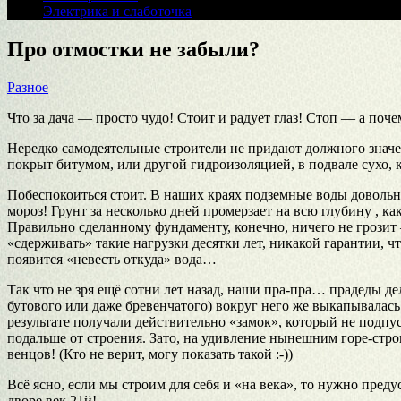
Электрика и слаботочка
Про отмостки не забыли?
Разное
Что за дача — просто чудо! Стоит и радует глаз! Стоп — а поч
Нередко самодеятельные строители не придают должного значе
покрыт битумом, или другой гидроизоляцией, в подвале сухо, 
Побеспокоиться стоит. В наших краях подземные воды довольн
мороз! Грунт за несколько дней промерзает на всю глубину , к
Правильно сделанному фундаменту, конечно, ничего не грозит 
«сдерживать» такие нагрузки десятки лет, никакой гарантии, ч
появится «невесть откуда» вода…
Так что не зря ещё сотни лет назад, наши пра-пра… прадеды д
бутового или даже бревенчатого) вокруг него же выкапывалась
результате получали действительно «замок», который не подпу
подальше от строения. Зато, на удивление нынешним горе-строи
венцов! (Кто не верит, могу показать такой :-))
Всё ясно, если мы строим для себя и «на века», то нужно пред
дворе век 21й!