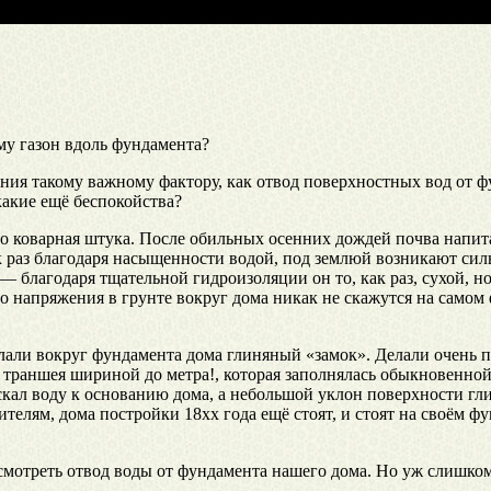
ему газон вдоль фундамента?
ния такому важному фактору, как отвод поверхностных вод от 
какие ещё беспокойства?
о коварная штука. После обильных осенних дождей почва напита
ак раз благодаря насыщенности водой, под землюй возникают сил
— благодаря тщательной гидроизоляции он то, как раз, сухой, 
то напряжения в грунте вокруг дома никак не скажутся на самом
елали вокруг фундамента дома глиняный «замок». Делали очень 
 траншея шириной до метра!, которая заполнялась обыкновенной
скал воду к основанию дома, а небольшой уклон поверхности гл
телям, дома постройки 18хх года ещё стоят, и стоят на своём ф
усмотреть отвод воды от фундамента нашего дома. Но уж слишком