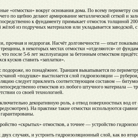
ые «отмостки» вокруг основания дома. По всему периметру сним
е чего по щебню делают армирование металлической сеткой и за
епосредственно к фундаменту примыкает отмосток толщиной 200-
 жёлоб из подручных материалов или укладывается заводской, с
, прочная и недорогая. Насчёт долговечности — опыт показывае
трещины, в некоторых местах отмостки «отделяются» от фундамен
 что после 5-6 лет эксплуатации за бетонным отмостком придёт
ся кусков ставить «заплатки».
 подороже, но понадёжнее. Траншея выкапывается по периметру,
есчаной «подушке» выстилается слой гидроизоляции — рубероид
оляцию следует приклеить соответствующим составом — битумом
непосредственно отмостков из любого штучного материала — тр
тствии со своей технологией.
сключительно декоративную роль, а отвод поверхностных вод от
редусмотрен). На практике такие отмостки используются сравнит
 гарантированы.
стройство «скрытых» отмостков, а точнее — устройство гидроизо
двух случаях, и устроить гидроизоляционный слой, как во втор