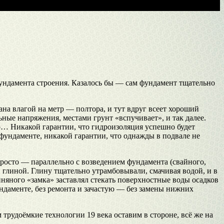
фундамента строения. Казалось бы — сам фундамент тщательно
на влагой на метр — полтора, и тут вдруг всеет хороший
ьные напряжения, местами грунт «вспучивает», и так далее.
но… Никакой гарантии, что гидроизоляция успешно будет
 фундаменте, никакой гарантии, что однажды в подвале не
просто — параллельно с возведением фундамента (свайного,
 глиной. Глину тщательно утрамбовывали, смачивая водой, и в
иняного «замка» заставлял стекать поверхностные воды осадков
ундаменте, без ремонта и зачастую — без замены нижних
 трудоёмкие технологии 19 века оставим в стороне, всё же на