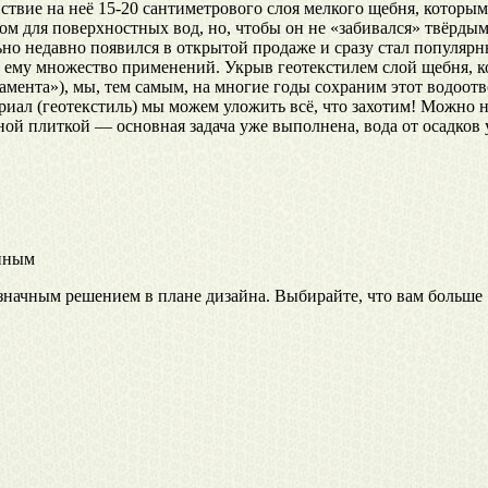
ствие на неё 15-20 сантиметрового слоя мелкого щебня, которым
ом для поверхностных вод, но, чтобы он не «забивался» твёрдым
но недавно появился в открытой продаже и сразу стал популяр
и ему множество применений. Укрыв геотекстилем слой щебня, 
амента»), мы, тем самым, на многие годы сохраним этот водоот
риал (геотекстиль) мы можем уложить всё, что захотим! Можно н
ной плиткой — основная задача уже выполнена, вода от осадков у
енным
значным решением в плане дизайна. Выбирайте, что вам больше «п