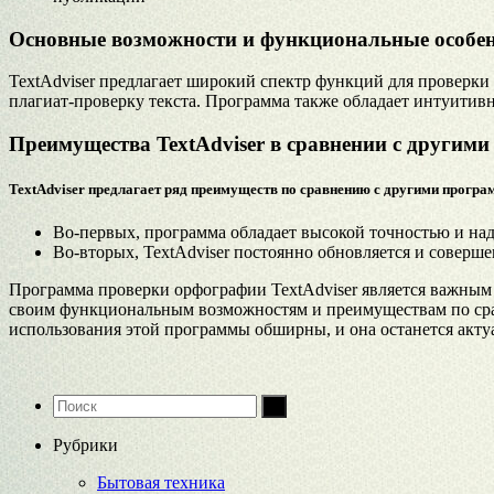
Основные возможности и функциональные особенн
TextAdviser предлагает широкий спектр функций для проверки 
плагиат-проверку текста. Программа также обладает интуитив
Преимущества TextAdviser в сравнении с други
TextAdviser предлагает ряд преимуществ по сравнению с другими прогр
Во-первых, программа обладает высокой точностью и над
Во-вторых, TextAdviser постоянно обновляется и соверш
Программа проверки орфографии TextAdviser является важным и
своим функциональным возможностям и преимуществам по срав
использования этой программы обширны, и она останется акту
Рубрики
Бытовая техника