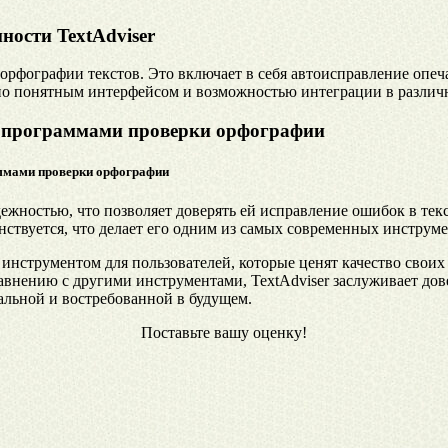
ости TextAdviser
орфографии текстов. Это включает в себя автоисправление опеч
но понятным интерфейсом и возможностью интеграции в различн
ми программами проверки орфографии
аммами проверки орфографии
ежностью, что позволяет доверять ей исправление ошибок в тек
енствуется, что делает его одним из самых современных инстру
нструментом для пользователей, которые ценят качество своих 
нению с другими инструментами, TextAdviser заслуживает дове
альной и востребованной в будущем.
Поставьте вашу оценку!