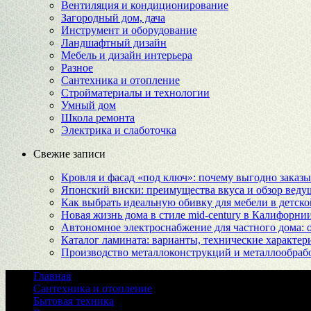
Вентиляция и кондиционирование
Загородный дом, дача
Инструмент и оборудование
Ландшафтный дизайн
Мебель и дизайн интерьера
Разное
Сантехника и отопление
Стройматериалы и технологии
Умный дом
Школа ремонта
Электрика и слаботочка
Свежие записи
Кровля и фасад «под ключ»: почему выгодно заказы
Японский виски: преимущества вкуса и обзор веду
Как выбрать идеальную обивку для мебели в детско
Новая жизнь дома в стиле mid-century в Калифорни
Автономное электроснабжение для частного дома:
Каталог ламината: варианты, технические характер
Производство металлоконструкций и металлообрабо
Главная
Сантехника и отопление
Бытовая техника