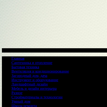
Меню
Главная
Сантехника и отопление
Бытовая техника
Вентиляция и кондиционирование
Загородный дом, дача
Инструмент и оборудование
Ландшафтный дизайн
Мебель и дизайн интерьера
Разное
Стройматериалы и технологии
Умный дом
Школа ремонта