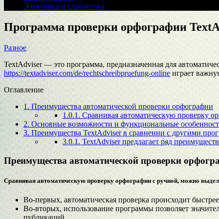
Электрика и слаботочка
Программа проверки орфографии TextA
Разное
TextAdviser — это программа, предназначенная для автоматиче
https://textadviser.com/de/rechtschreibpruefung-online
играет важную
Оглавление
1.
Преимущества автоматической проверки орфографии
1.0.1.
Сравнивая автоматическую проверку ор
2.
Основные возможности и функциональные особенности
3.
Преимущества TextAdviser в сравнении с другими про
3.0.1.
TextAdviser предлагает ряд преимущест
Преимущества автоматической проверки орфогр
Сравнивая автоматическую проверку орфографии с ручной, можно выде
Во-первых, автоматическая проверка происходит быстрее
Во-вторых, использование программы позволяет значител
публикаций