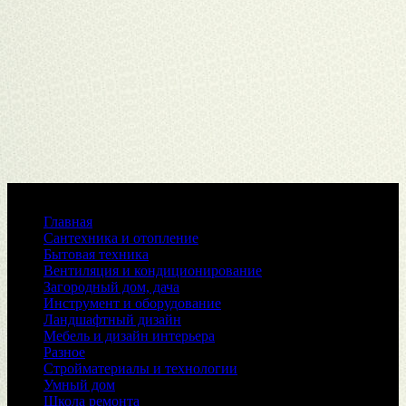
Меню
Главная
Сантехника и отопление
Бытовая техника
Вентиляция и кондиционирование
Загородный дом, дача
Инструмент и оборудование
Ландшафтный дизайн
Мебель и дизайн интерьера
Разное
Стройматериалы и технологии
Умный дом
Школа ремонта