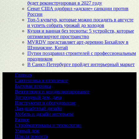
будет реконструирован в 2027 году
Сенат США одобрил «адские» санкции против
России
Топ-5 культур, которые можно посадить в августе
и успеть собрать урожай до холодов
Кухня и ванная без тесноты: 5 устройств, которые
оптимизируют пространство
MVRDV представляет арт-деревню Бихайлоу в
Шэньчжэне, Китай
Путин поздравил строителей с профессиональным
праздником
В Санкт-Петербурге пройдет интерьерный маркет
Главная
Сантехника и отопление
Бытовая техника
Вентиляция и кондиционирование
Загородный дом, дача
Инструмент и оборудование
Ландшафтный дизайн
Мебель и дизайн интерьера
Разное
Стройматериалы и технологии
Умный дом
Школа ремонта