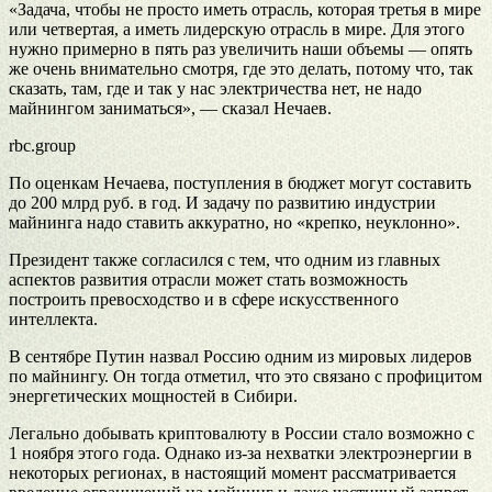
«Задача, чтобы не просто иметь отрасль, которая третья в мире
или четвертая, а иметь лидерскую отрасль в мире. Для этого
нужно примерно в пять раз увеличить наши объемы — опять
же очень внимательно смотря, где это делать, потому что, так
сказать, там, где и так у нас электричества нет, не надо
майнингом заниматься», — сказал Нечаев.
rbc.group
По оценкам Нечаева, поступления в бюджет могут составить
до 200 млрд руб. в год. И задачу по развитию индустрии
майнинга надо ставить аккуратно, но «крепко, неуклонно».
Президент также согласился с тем, что одним из главных
аспектов развития отрасли может стать возможность
построить превосходство и в сфере искусственного
интеллекта.
В сентябре Путин назвал Россию одним из мировых лидеров
по майнингу. Он тогда отметил, что это связано с профицитом
энергетических мощностей в Сибири.
Легально добывать криптовалюту в России стало возможно с
1 ноября этого года. Однако из-за нехватки электроэнергии в
некоторых регионах, в настоящий момент рассматривается