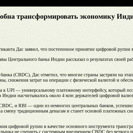
собна трансформировать экономику Инд
тиканта Дас заявил, что постепенное принятие цифровой рупии
главы Центрального банка Индии рассказал о результатах своей 
банка (CBDC), Дас отметил, что многие страны застряли на эта
ны, снижения затрат на операции с физической валютой и обес
на к UPI — универсальному платежному интерфейсу, который по
в Индии насчитывалось около 4 млн держателей цифровой валют
а CBDC, и RBI — один из немногих центральных банков, успеш
 смену традиционным деньгам и станет основой платежных сист
ания цифровой рупии в качестве основного инструмента трансг
о рынка не спешить с системным внедрением CBDC без четкого 