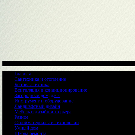
Меню
Главная
Сантехника и отопление
Бытовая техника
Вентиляция и кондиционирование
Загородный дом, дача
Инструмент и оборудование
Ландшафтный дизайн
Мебель и дизайн интерьера
Разное
Стройматериалы и технологии
Умный дом
Школа ремонта