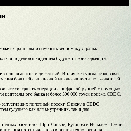
ии
 может кардинально изменить экономику страны.
работы и поделился видением будущей трансформации
пе экспериментов и дискуссий. Индия же смогла реализовать
печения большей финансовой инклюзивности пользователей.
зволяет совершать операции с цифровой рупией с помощью
ы центрального банка и более 300 000 точек приема CBDC.
но запустивших пилотный проект. Я вижу в CBDC
ем будущего как для внутренних, так и для
раничных расчетов с Шри-Ланкой, Бутаном и Непалом. Тем не
понимания потенциального влияния технологии на