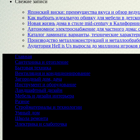
Свежие записи
Японский виски: преимущества вкуса и обзор веду
Как выбрать идеальную обивку для мебели в детско
Новая жизнь дома в стиле mid-century в Калифорни
Автономное электроснабжение для частного дома:
Каталог ламината: варианты, технические характер
Производство металлоконструкций и металлообрабо
Аудитория Hell is Us выросла до миллиона игроков
Главная
Сантехника и отопление
Бытовая техника
Вентиляция и кондиционирование
Загородный дом, дача
Инструмент и оборудование
Ландшафтный дизайн
Мебель и дизайн интерьера
Разное
Стройматериалы и технологии
Умный дом
Школа ремонта
Электрика и слаботочка
© 2026