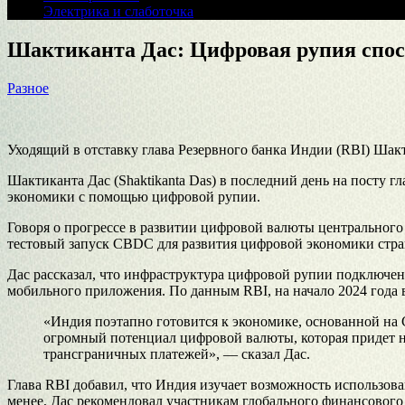
Электрика и слаботочка
Шактиканта Дас: Цифровая рупия спо
Разное
Уходящий в отставку глава Резервного банка Индии (RBI) Шак
Шактиканта Дас (Shaktikanta Das) в последний день на посту 
экономики с помощью цифровой рупии.
Говоря о прогрессе в развитии цифровой валюты центрального 
тестовый запуск CBDC для развития цифровой экономики стра
Дас рассказал, что инфраструктура цифровой рупии подключе
мобильного приложения. По данным RBI, на начало 2024 года 
«Индия поэтапно готовится к экономике, основанной н
огромный потенциал цифровой валюты, которая придет на
трансграничных платежей», — сказал Дас.
Глава RBI добавил, что Индия изучает возможность использов
менее, Дас рекомендовал участникам глобального финансовог