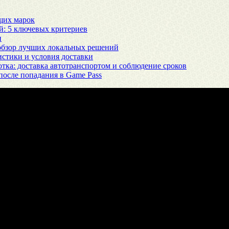
щих марок
й: 5 ключевых критериев
и
 обзор лучших локальных решений
истики и условия доставки
тка: доставка автотранспортом и соблюдение сроков
 после попадания в Game Pass