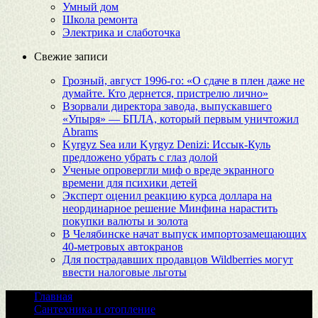
Умный дом
Школа ремонта
Электрика и слаботочка
Свежие записи
Грозный, август 1996-го: «О сдаче в плен даже не
думайте. Кто дернется, пристрелю лично»
Взорвали директора завода, выпускавшего
«Упыря» — БПЛА, который первым уничтожил
Abrams
Kyrgyz Sea или Kyrgyz Denizi: Иссык-Куль
предложено убрать с глаз долой
Ученые опровергли миф о вреде экранного
времени для психики детей
Эксперт оценил реакцию курса доллара на
неординарное решение Минфина нарастить
покупки валюты и золота
В Челябинске начат выпуск импортозамещающих
40-метровых автокранов
Для пострадавших продавцов Wildberries могут
ввести налоговые льготы
Главная
Сантехника и отопление