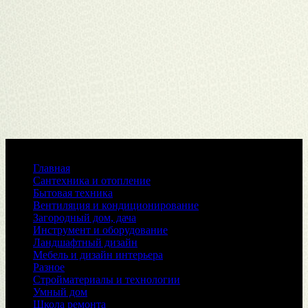
Меню
Главная
Сантехника и отопление
Бытовая техника
Вентиляция и кондиционирование
Загородный дом, дача
Инструмент и оборудование
Ландшафтный дизайн
Мебель и дизайн интерьера
Разное
Стройматериалы и технологии
Умный дом
Школа ремонта