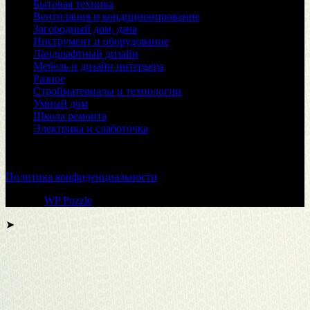
Бытовая техника
Вентиляция и кондиционирование
Загородный дом, дача
Инструмент и оборудование
Ландшафтный дизайн
Мебель и дизайн интерьера
Разное
Стройматериалы и технологии
Умный дом
Школа ремонта
Электрика и слаботочка
© 2026
Политика конфиденциальности
Тема от
WP Puzzle
➤