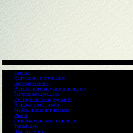
Меню
Главная
Сантехника и отопление
Бытовая техника
Вентиляция и кондиционирование
Загородный дом, дача
Инструмент и оборудование
Ландшафтный дизайн
Мебель и дизайн интерьера
Разное
Стройматериалы и технологии
Умный дом
Школа ремонта