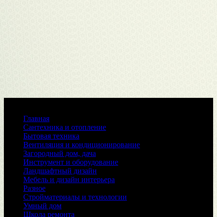
Меню
Главная
Сантехника и отопление
Бытовая техника
Вентиляция и кондиционирование
Загородный дом, дача
Инструмент и оборудование
Ландшафтный дизайн
Мебель и дизайн интерьера
Разное
Стройматериалы и технологии
Умный дом
Школа ремонта