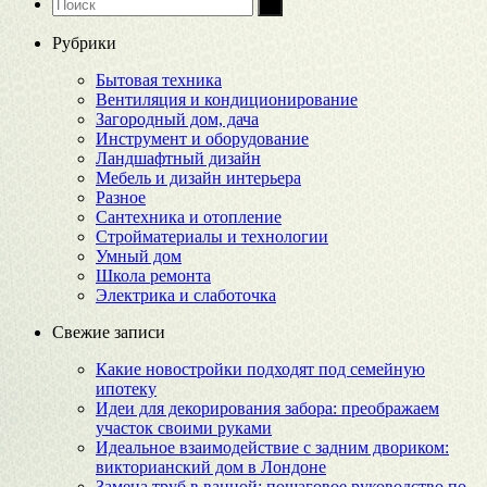
Рубрики
Бытовая техника
Вентиляция и кондиционирование
Загородный дом, дача
Инструмент и оборудование
Ландшафтный дизайн
Мебель и дизайн интерьера
Разное
Сантехника и отопление
Стройматериалы и технологии
Умный дом
Школа ремонта
Электрика и слаботочка
Свежие записи
Какие новостройки подходят под семейную
ипотеку
Идеи для декорирования забора: преображаем
участок своими руками
Идеальное взаимодействие с задним двориком:
викторианский дом в Лондоне
Замена труб в ванной: пошаговое руководство по