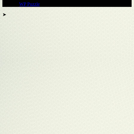
Тема от
WP Puzzle
➤