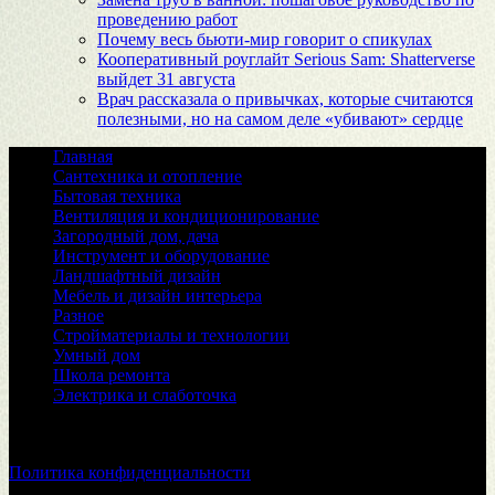
проведению работ
Почему весь бьюти-мир говорит о спикулах
Кооперативный роуглайт Serious Sam: Shatterverse
выйдет 31 августа
Врач рассказала о привычках, которые считаются
полезными, но на самом деле «убивают» сердце
Главная
Сантехника и отопление
Бытовая техника
Вентиляция и кондиционирование
Загородный дом, дача
Инструмент и оборудование
Ландшафтный дизайн
Мебель и дизайн интерьера
Разное
Стройматериалы и технологии
Умный дом
Школа ремонта
Электрика и слаботочка
© 2026
Политика конфиденциальности