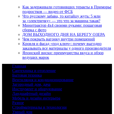
Как задерживали готовивших теракты в Приморье
подростков — видео от ФСБ
Что русскому забава, то китайцу жуть: 5 млн
за «электричку» — это что за машина такая?
Минитрактор 4х4 своими руками: пошаговая
сборка с фото
ДОМ ВЫХОДНОГО ДНЯ НА БЕРЕГУ ОЗЕРА
Чем покрыть вагонку внутри помещений
Кровля и фасад «под ключ»: почему выгодно
заказывать все материалы у одного производителя
Японский виски: преимущества вкуса и обзор
ведущих марок
Главная
Сантехника и отопление
Бытовая техника
Вентиляция и кондиционирование
Загородный дом, дача
Инструмент и оборудование
Ландшафтный дизайн
Мебель и дизайн интерьера
Разное
Стройматериалы и технологии
Умный дом