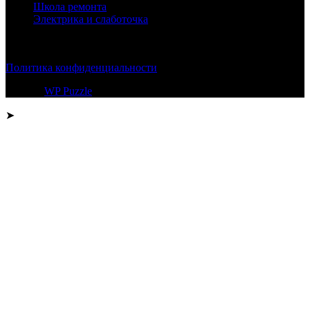
Школа ремонта
Электрика и слаботочка
© 2026
Политика конфиденциальности
Тема от
WP Puzzle
➤