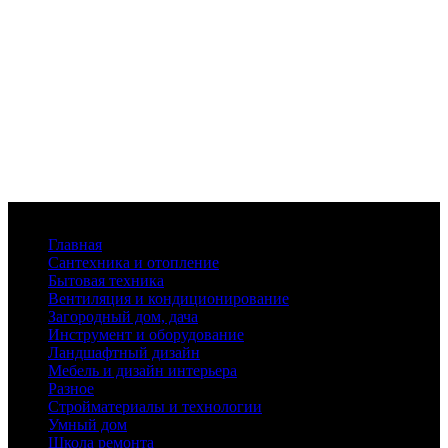
Меню
Главная
Сантехника и отопление
Бытовая техника
Вентиляция и кондиционирование
Загородный дом, дача
Инструмент и оборудование
Ландшафтный дизайн
Мебель и дизайн интерьера
Разное
Стройматериалы и технологии
Умный дом
Школа ремонта