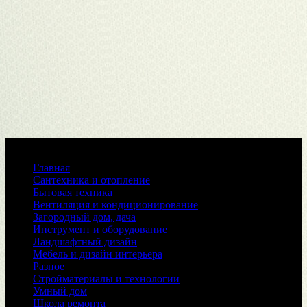
Меню
Главная
Сантехника и отопление
Бытовая техника
Вентиляция и кондиционирование
Загородный дом, дача
Инструмент и оборудование
Ландшафтный дизайн
Мебель и дизайн интерьера
Разное
Стройматериалы и технологии
Умный дом
Школа ремонта