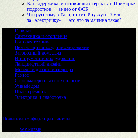
Как задерживали готовивших теракты в Приморье
подростков — видео от ФСБ
Что русскому забава, то китайцу жуть: 5 млн
за «электричку» — это что за машина такая?
Главная
Сантехника и отопление
Бытовая техника
Вентиляция и кондиционирование
Загородный дом, дача
Инструмент и оборудование
Ландшафтный дизайн
Мебель и дизайн интерьера
Разное
Стройматериалы и технологии
Умный дом
Школа ремонта
Электрика и слаботочка
© 2026
Политика конфиденциальности
Тема от
WP Puzzle