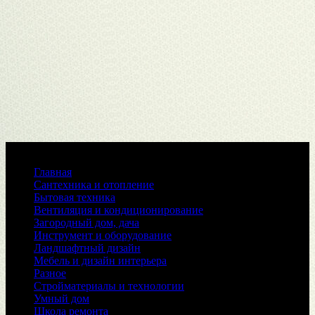
Меню
Главная
Сантехника и отопление
Бытовая техника
Вентиляция и кондиционирование
Загородный дом, дача
Инструмент и оборудование
Ландшафтный дизайн
Мебель и дизайн интерьера
Разное
Стройматериалы и технологии
Умный дом
Школа ремонта