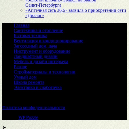
Санкт‑Петербурга
«Аптечная сеть 36,6» заявила о приобретении сети
«Диалог»
Главная
Сантехника и отопление
Бытовая техника
Вентиляция и кондиционирование
Загородный дом, дача
Инструмент и оборудование
Ландшафтный дизайн
Мебель и дизайн интерьера
Разное
Стройматериалы и технологии
Умный дом
Школа ремонта
Электрика и слаботочка
© 2026
Политика конфиденциальности
Тема от
WP Puzzle
➤