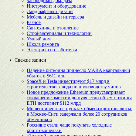
Загородный дом, дача
Инструмент и оборудование
Ландшафтный дизайн
Мебель и дизайн интерьера
Разное
Сантехника и отопление
Стройматериалы и технологии
Умный дом
Школа ремонта
Электрика и слаботочка
Свежие записи
Падение биткоина принесло MARA квартальный
убыток в $611 млн
SpaceX и Tesla инвестируют $17 млрд в
строительство завода по производству чипов
Новое предложение Ethereum предусматривает
сокращение эмиссии до нуля, если объем стекинга
ETH достигнет $112 млрд
Мошенничество в пунктах обмена криптовалюты:
в Москве-Сити задержали более 20 сотрудников
обменников
Россияне стали чаще покупать холодные
криптокошельки
«Золотой ключик» вышел на рынок