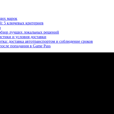
щих марок
й: 5 ключевых критериев
и
 обзор лучших локальных решений
истики и условия доставки
тка: доставка автотранспортом и соблюдение сроков
 после попадания в Game Pass