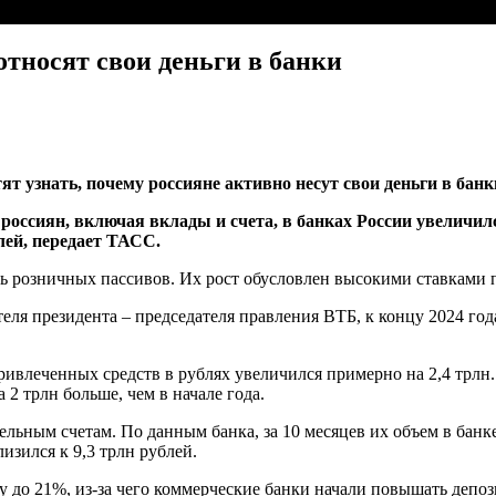
относят свои деньги в банки
т узнать, почему россияне активно несут свои деньги в банк
й россиян, включая вклады и счета, в банках России увелич
лей, передает ТАСС.
 розничных пассивов. Их рост обусловлен высокими ставками п
ля президента – председателя правления ВТБ, к концу 2024 год
привлеченных средств в рублях увеличился примерно на 2,4 трл
 2 трлн больше, чем в начале года.
льным счетам. По данным банка, за 10 месяцев их объем в банке
изился к 9,3 трлн рублей.
у до 21%, из-за чего коммерческие банки начали повышать депо