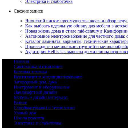
Электрика и слаботочка
Свежие записи
Японский виски: преимущества вкуса и обзор веду
Как выбрать идеальную обивку для мебели в детско
Новая жизнь дома в стиле mid-century в Калифорни
Автономное электроснабжение для частного дома:
Каталог ламината: варианты, технические характер
Производство металлоконструкций и металлообрабо
Аудитория Hell is Us выросла до миллиона игроков
Главная
Сантехника и отопление
Бытовая техника
Вентиляция и кондиционирование
Загородный дом, дача
Инструмент и оборудование
Ландшафтный дизайн
Мебель и дизайн интерьера
Разное
Стройматериалы и технологии
Умный дом
Школа ремонта
Электрика и слаботочка