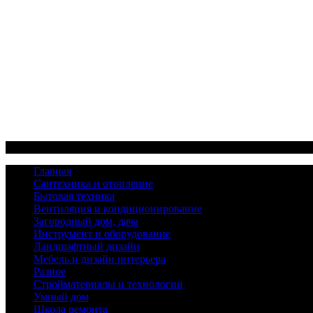
Меню
Главная
Сантехника и отопление
Бытовая техника
Вентиляция и кондиционирование
Загородный дом, дача
Инструмент и оборудование
Ландшафтный дизайн
Мебель и дизайн интерьера
Разное
Стройматериалы и технологии
Умный дом
Школа ремонта