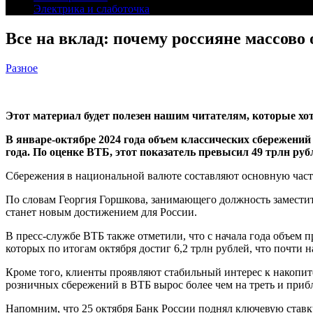
Электрика и слаботочка
Все на вклад: почему россияне массово 
Разное
Этот материал будет полезен нашим читателям, которые хотя
В январе-октябре 2024 года объем классических сбережени
года. По оценке ВТБ, этот показатель превысил 49 трлн руб
Сбережения в национальной валюте составляют основную часть
По словам Георгия Горшкова, занимающего должность заместите
станет новым достижением для России.
В пресс-службе ВТБ также отметили, что с начала года объем 
которых по итогам октября достиг 6,2 трлн рублей, что почти на
Кроме того, клиенты проявляют стабильный интерес к накопите
розничных сбережений в ВТБ вырос более чем на треть и прибл
Напомним, что 25 октября Банк России поднял ключевую ставк