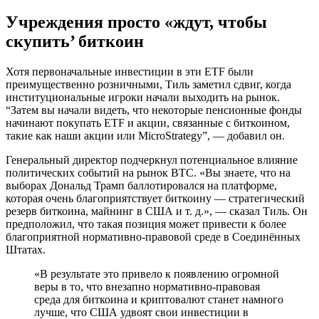
Учреждения просто «ждут, чтобы
скупить’ биткоин
Хотя первоначальные инвестиции в эти ETF были
преимущественно розничными, Тиль заметил сдвиг, когда
институциональные игроки начали выходить на рынок.
“Затем вы начали видеть, что некоторые пенсионные фонды
начинают покупать ETF и акции, связанные с биткоином,
такие как наши акции или MicroStrategy”, — добавил он.
Генеральный директор подчеркнул потенциальное влияние
политических событий на рынок BTC. «Вы знаете, что на
выборах Дональд Трамп баллотировался на платформе,
которая очень благоприятствует биткоину — стратегический
резерв биткоина, майнинг в США и т. д.», — сказал Тиль. Он
предположил, что такая позиция может привести к более
благоприятной нормативно-правовой среде в Соединённых
Штатах.
«В результате это привело к появлению огромной
веры в то, что внезапно нормативно-правовая
среда для биткоина и криптовалют станет намного
лучше, что США удвоят свои инвестиции в