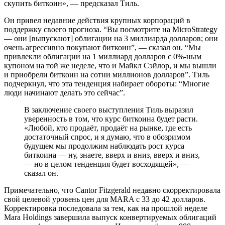
скупить биткоин», — предсказал Тиль.
Он привел недавние действия крупных корпораций в
поддержку своего прогноза. “Вы посмотрите на MicroStrategy
— они [выпускают] облигации на 3 миллиарда долларов; они
очень агрессивно покупают биткоин”, — сказал он. “Мы
привлекли облигации на 1 миллиард долларов с 0%-ным
купоном на той же неделе, что и Майкл Сэйлор, и мы вышли
и приобрели биткоин на сотни миллионов долларов”. Тиль
подчеркнул, что эта тенденция набирает обороты: “Многие
люди начинают делать это сейчас”.
В заключение своего выступления Тиль выразил
уверенность в том, что курс биткоина будет расти.
«Любой, кто продаёт, продаёт на рынке, где есть
достаточный спрос, и я думаю, что в обозримом
будущем мы продолжим наблюдать рост курса
биткоина — ну, знаете, вверх и вниз, вверх и вниз,
— но в целом тенденция будет восходящей», —
сказал он.
Примечательно, что Cantor Fitzgerald недавно скорректировала
свой целевой уровень цен для MARA с 33 до 42 долларов.
Корректировка последовала за тем, как на прошлой неделе
Mara Holdings завершила выпуск конвертируемых облигаций