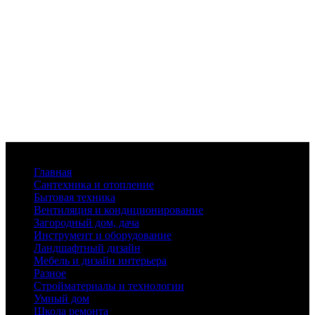
Меню
Главная
Сантехника и отопление
Бытовая техника
Вентиляция и кондиционирование
Загородный дом, дача
Инструмент и оборудование
Ландшафтный дизайн
Мебель и дизайн интерьера
Разное
Стройматериалы и технологии
Умный дом
Школа ремонта