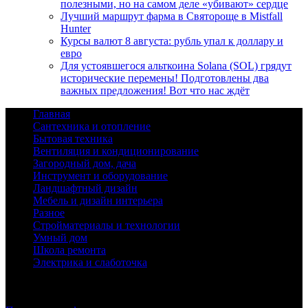
полезными, но на самом деле «убивают» сердце
Лучший маршрут фарма в Святороще в Mistfall
Hunter
Курсы валют 8 августа: рубль упал к доллару и
евро
Для устоявшегося альткоина Solana (SOL) грядут
исторические перемены! Подготовлены два
важных предложения! Вот что нас ждёт
Главная
Сантехника и отопление
Бытовая техника
Вентиляция и кондиционирование
Загородный дом, дача
Инструмент и оборудование
Ландшафтный дизайн
Мебель и дизайн интерьера
Разное
Стройматериалы и технологии
Умный дом
Школа ремонта
Электрика и слаботочка
© 2026