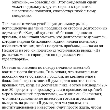
биткоин», — объяснил он. Этот ожидаемый сдвиг
может подтолкнуть другие страны к принятию
аналогичной политики, способствуя глобальному
внедрению.
Тиль также отметил устойчивую динамику рынка,
поглощающую давление продавцов со стороны долгосрочных
держателей. «Каждый купленный биткоин приносил
прибыль, и вы начали замечать, что долгосрочные держатели,
которые владели биткоинами годами, начали понемногу
избавляться от них, чтобы получить прибыль», — сказал он.
Несмотря на это, он подчеркнул устойчивость рынка: «На
рынке так много спроса, что он продолжает его
удовлетворять».
Отвечая на опасения по поводу печально известной
волатильности биткоина, Тиль заявил, что значительные
просадки могут остаться в прошлом, по крайней мере в
ближайшей перспективе. «Я думаю, что волатильность
прошлых лет, когда вы достигали пика, а затем наблюдали 20-
или 30-процентную просадку, ушла в прошлое, по крайней
мере в ближайшей перспективе», — заявил он. Он считает,
что институциональные инвесторы готовы агрессивно
выходить на рынок. «Я думаю, что мы увидим, как
институциональные инвесторы будут просто ждать, чтобы